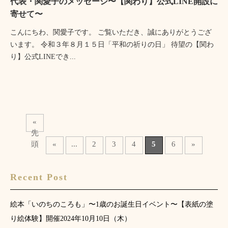
代表・関愛子のメッセージ〜【関わり】公式LINE開設に
寄せて〜
こんにちわ、関愛子です。 ご覧いただき、誠にありがとうござ
います。 令和３年８月１５日「平和の祈りの日」 待望の【関わ
り】公式LINEでき...
«
先
頭
«
...
2
3
4
5
6
»
Recent Post
絵本「いのちのころも」〜1歳のお誕生日イベント〜【表紙の塗
り絵体験】開催2024年10月10日（木）