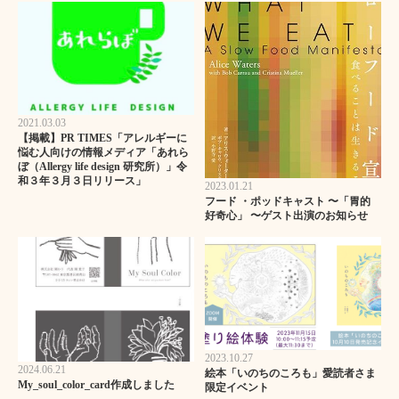
2021.03.03
【掲載】PR TIMES「アレルギーに
悩む人向けの情報メディア「あれら
ぼ（Allergy life design 研究所）」令
和３年３月３日リリース」
2023.01.21
フード ・ポッドキャスト 〜「胃的
好奇心」 〜ゲスト出演のお知らせ
2023.10.27
2024.06.21
絵本「いのちのころも」愛読者さま
My_soul_color_card作成しました
限定イベント