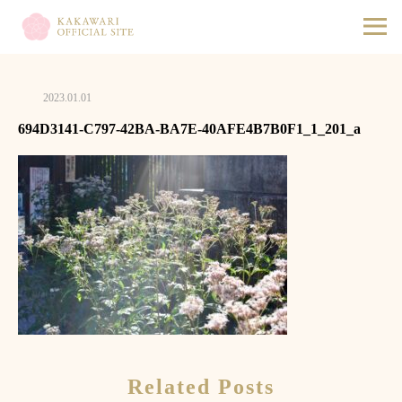
2023.01.01
694D3141-C797-42BA-BA7E-40AFE4B7B0F1_1_201_a
Related Posts