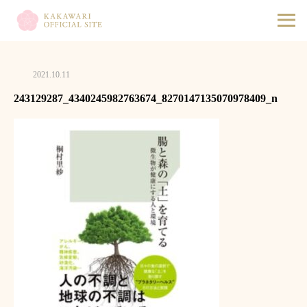
2021.10.11
243129287_4340245982763674_8270147135070978409_n