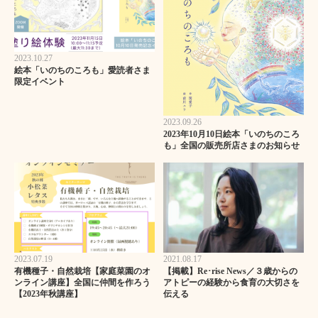
2023.10.27
絵本「いのちのころも」愛読者さま
限定イベント
2023.09.26
2023年10月10日絵本「いのちのころ
も」全国の販売所店さまのお知らせ
2023.07.19
2021.08.17
有機種子・自然栽培【家庭菜園のオ
【掲載】Re･rise News／３歳からの
ンライン講座】全国に仲間を作ろう
アトピーの経験から食育の大切さを
【2023年秋講座】
伝える